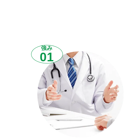
強み
01