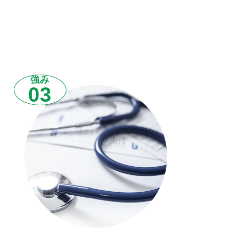
強み
03