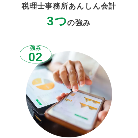
税理士事務所あんしん会計
3つ
の強み
強み
02