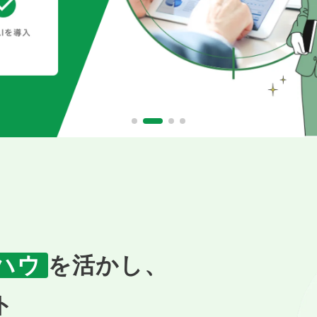
ハウ
を
活かし、
ト